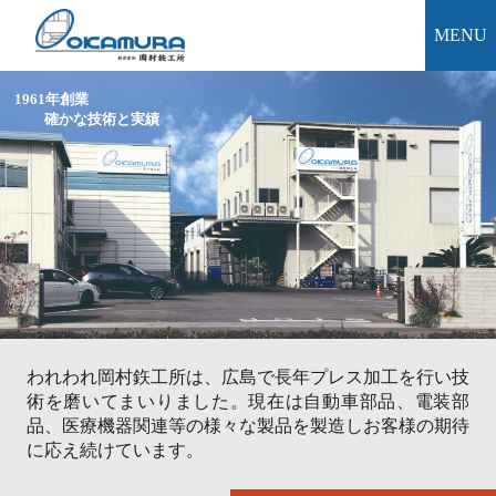
MENU
お問い合わせ
会社概要
設備紹介
製品紹介
採用情報
トップ
1961年創業
確かな技術と実績
われわれ岡村鉃工所は、広島で長年プレス加工を行い技
術を磨いてまいりました。現在は自動車部品、電装部
品、医療機器関連等の様々な製品を製造しお客様の期待
に応え続けています。